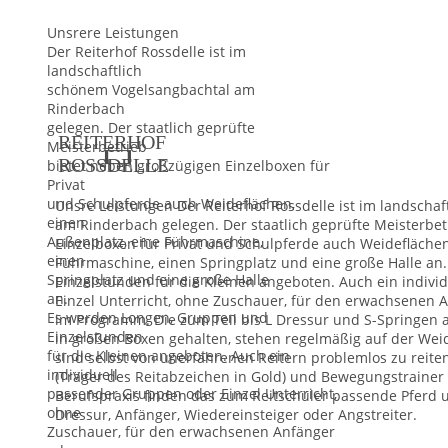
Unsrere Leistungen
Der Reiterhof Rossdelle ist im
landschaftlich
schönem Vogelsangbachtal am
Rinderbach
gelegen. Der staatlich geprüfte
REITERHOF
Meisterbetrieb

ROSSDELLE
bietet neben großzügigen Einzelboxen für
Privat
und Schulpferde auch Weideflächen,
Unsre Leistungen
Der Reiterhof Rossdelle ist im landscha
einen
am
Rinderbach gelegen. Der staatlich geprüfte Meisterbe
Außenplatz, eine Führmaschine,
Einzelboxen für Privat und Schulpferde auch Weideflächen
einen
Führmaschine, einen Springplatz und eine große Halle an.
Springplatz und eine große Halle
Einzelstunden für die Kleinen angeboten. Auch ein
indivi
an.
Einzel Unterricht, ohne Zuschauer, für den
erwachsenen An
Es werden Longen, Gruppen und
im Programm.
Die zum Teil bis L Dressur und S-Springen
Einzelstunden
in
großen Boxen gehalten, stehen regelmäßig auf der Wei
für die Kleinen angeboten. Auch ein
sind selbst von unerfahrenen Reitern problemlos zu reite
individuell
(Träger des Reitabzeichen in Gold) und
Bewegungstrainer 
passender Gruppen oder Einzel Unterricht,
Berufspraxis finden das zum
Reitschüler passende Pferd
ohne
Dressur, Anfänger,
Wiedereinsteiger oder Angstreiter.
Zuschauer, für den erwachsenen Anfänger