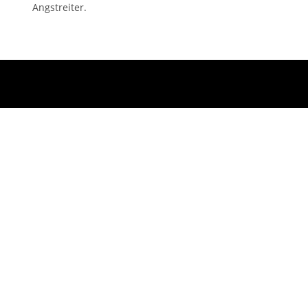
Angstreiter.
KONTAKT UNTER
+49 157 30783544
Wir
freuen uns über Ihren Anruf